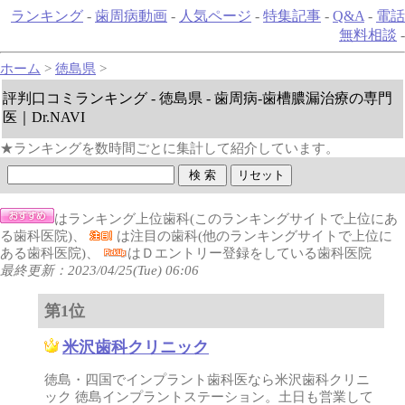
ランキング
-
歯周病動画
-
人気ページ
-
特集記事
-
Q&A
-
電話
無料相談
-
ホーム
>
徳島県
>
評判口コミランキング - 徳島県 - 歯周病-歯槽膿漏治療の専門
医｜Dr.NAVI
★ランキングを数時間ごとに集計して紹介しています。
はランキング上位歯科(このランキングサイトで上位にあ
る歯科医院)、
は注目の歯科(他のランキングサイトで上位に
ある歯科医院)、
はＤエントリー登録をしている歯科医院
最終更新：2023/04/25(Tue) 06:06
第1位
米沢歯科クリニック
徳島・四国でインプラント歯科医なら米沢歯科クリニ
ック 徳島インプラントステーション。土日も営業して