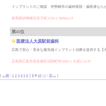
インプラントのご相談 伊勢崎市の歯科医院・歯医者なら
群馬県伊勢崎市宮子町3556-1 MrMax1F
第45位
医療法人大原駅前歯科
広島で安心・安全な最先端インプラント治療を提供する【
広島県広島市安佐南区沼田町伴5840-1 大原ビル3F
[
←前
/
1
2
3
4
5
6
7
8
9
10
=>
/
次→
]