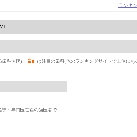
ランキ
VI
る歯科医院)、
は注目の歯科(他のランキングサイトで上位にあ
指導・専門医在籍の歯医者で