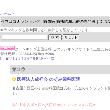
ホーム
>
評判口コミランキング - 歯周病-歯槽膿漏治療の専門医｜Dr.NA
★ランキングを数時間ごとに集計して紹介しています。
はランキング上位歯科(このランキングサイトで上位にあ
最終更新：2023/04/25(Tue) 06:06
[
←前
/
1
2
3
4
5
6
7
8
9
10
=>
/
次→
]
第41位
医療法人成祥会 のぞみ歯科医院
名古屋市西区のぞみ歯科医院は安心・安全のインプラント
す。
愛知県名古屋市西区八筋町285-1 レジデンス八筋2F