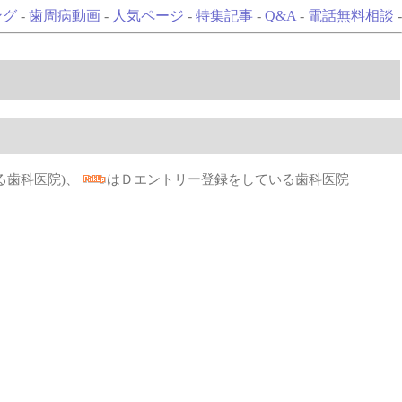
ング
-
歯周病動画
-
人気ページ
-
特集記事
-
Q&A
-
電話無料相談
-
る歯科医院)、
はＤエントリー登録をしている歯科医院