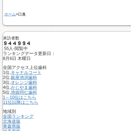
ホーム
>口臭
来訪者数
55人-閲覧中
ランキングデータ更新日：
8月6日 木曜日
全国アクセス上位歯科
1位.
キャナルコート
2位.
銀座池渕歯科
3位.
オレンジ歯科
4位.
かじやま歯科
5位.
池袋同仁歯科
1～10位はこちら
11位以降はこちら
地域別
全国ランキング
北海道版
青森県版