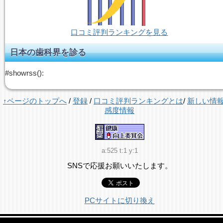
口コミ評判ランキングを見る
日本の歯科界を診る
#showrss():
↑ページのトップへ
/
登録
/
口コミ評判ランキングとは
/
新しい情
感度情報
a:525 t:1 y:1
SNSで応援お願いいたします。
PCサイトに切り換え