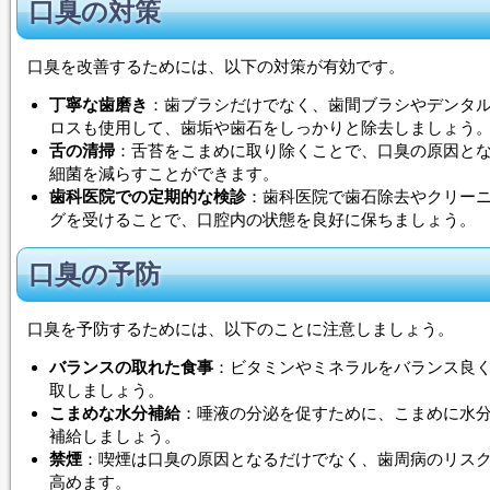
口臭の対策
口臭を改善するためには、以下の対策が有効です。
丁寧な歯磨き
：歯ブラシだけでなく、歯間ブラシやデンタ
ロスも使用して、歯垢や歯石をしっかりと除去しましょう
舌の清掃
：舌苔をこまめに取り除くことで、口臭の原因と
細菌を減らすことができます。
歯科医院での定期的な検診
：歯科医院で歯石除去やクリー
グを受けることで、口腔内の状態を良好に保ちましょう。
口臭の予防
口臭を予防するためには、以下のことに注意しましょう。
バランスの取れた食事
：ビタミンやミネラルをバランス良
取しましょう。
こまめな水分補給
：唾液の分泌を促すために、こまめに水
補給しましょう。
禁煙
：喫煙は口臭の原因となるだけでなく、歯周病のリス
高めます。