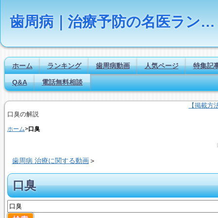
歯周病｜治療予防の名医ランキング【Dr.NAVI】
ホーム
ランキング
歯周病動画
人気ページ
特集記
Q&A
電話無料相談
【掲載方
口臭の解説
ホーム
>
口臭
歯周病 治療に関する動画
＞
口臭