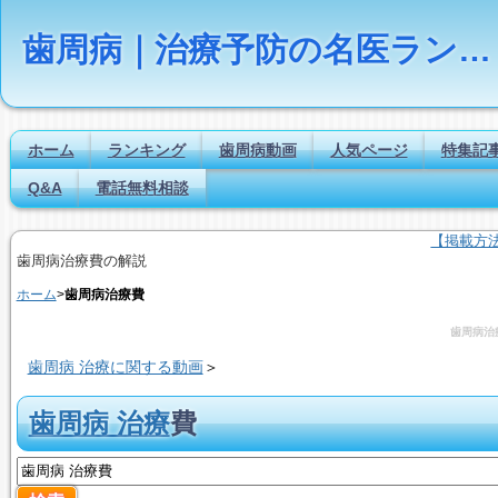
歯周病｜治療予防の名医ランキング【Dr.NAVI】
ホーム
ランキング
歯周病動画
人気ページ
特集記
Q&A
電話無料相談
【掲載方
歯周病治療費の解説
ホーム
>
歯周病治療費
歯周病治
歯周病 治療に関する動画
＞
歯周病 治療
費