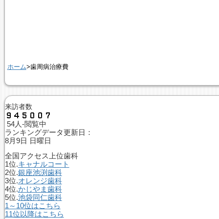
ホーム
>歯周病治療費
来訪者数
54人-閲覧中
ランキングデータ更新日：
8月9日 日曜日
全国アクセス上位歯科
1位.
キャナルコート
2位.
銀座池渕歯科
3位.
オレンジ歯科
4位.
かじやま歯科
5位.
池袋同仁歯科
1～10位はこちら
11位以降はこちら