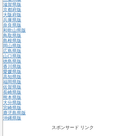
滋賀県版
京都府版
大阪府版
兵庫県版
奈良県版
和歌山県版
鳥取県版
島根県版
岡山県版
広島県版
山口県版
徳島県版
香川県版
愛媛県版
高知県版
福岡県版
佐賀県版
長崎県版
熊本県版
大分県版
宮崎県版
鹿児島県版
沖縄県版
スポンサード リンク