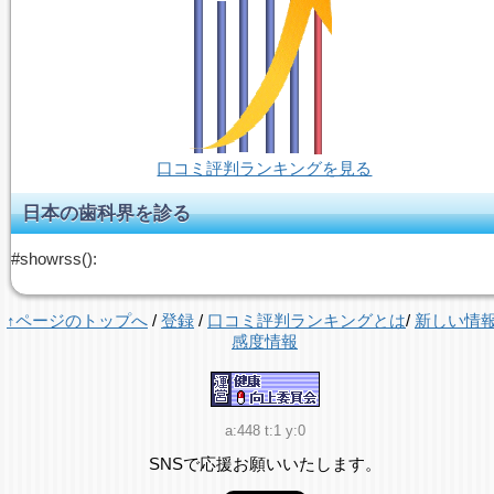
口コミ評判ランキングを見る
日本の歯科界を診る
#showrss():
↑ページのトップへ
/
登録
/
口コミ評判ランキングとは
/
新しい情
感度情報
a:448 t:1 y:0
SNSで応援お願いいたします。