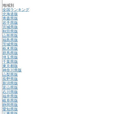
地域別
全国ランキング
北海道版
青森県版
岩手県版
宮城県版
秋田県版
山形県版
福島県版
茨城県版
栃木県版
群馬県版
埼玉県版
千葉県版
東京都版
神奈川県版
山梨県版
長野県版
新潟県版
富山県版
石川県版
福井県版
岐阜県版
静岡県版
愛知県版
三重県版