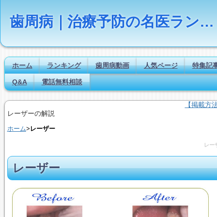
歯周病｜治療予防の名医ランキング【Dr.NAVI】
ホーム
ランキング
歯周病動画
人気ページ
特集記
Q&A
電話無料相談
【掲載方
レーザーの解説
ホーム
>
レーザー
レー
レーザー