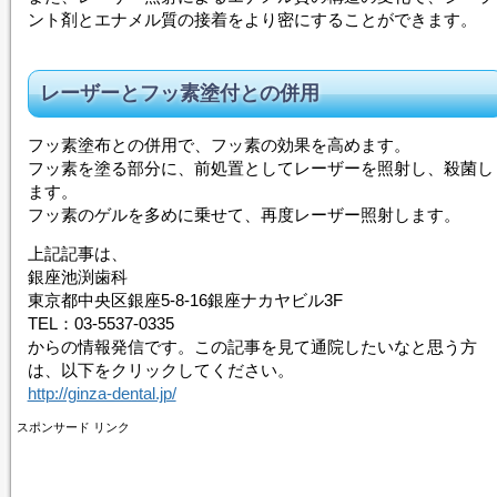
ント剤とエナメル質の接着をより密にすることができます。
レーザー
とフッ素塗付との併用
フッ素塗布との併用で、フッ素の効果を高めます。
フッ素を塗る部分に、前処置として
レーザー
を照射し、殺菌し
ます。
フッ素のゲルを多めに乗せて、再度
レーザー
照射します。
上記記事は、
銀座池渕歯科
東京都中央区銀座5-8-16銀座ナカヤビル3F
TEL：03-5537-0335
からの情報発信です。この記事を見て通院したいなと思う方
は、以下をクリックしてください。
http://ginza-dental.jp/
スポンサード リンク