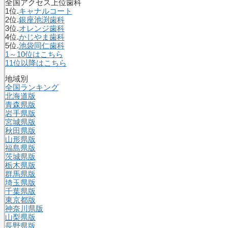
全国アクセス上位歯科
1位.
キャナルコート
2位.
銀座池渕歯科
3位.
オレンジ歯科
4位.
かじやま歯科
5位.
池袋同仁歯科
1～10位はこちら
11位以降はこちら
地域別
全国ランキング
北海道版
青森県版
岩手県版
宮城県版
秋田県版
山形県版
福島県版
茨城県版
栃木県版
群馬県版
埼玉県版
千葉県版
東京都版
神奈川県版
山梨県版
長野県版