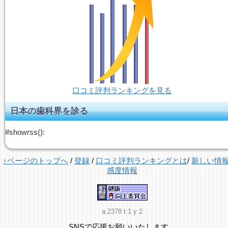
口コミ評判ランキングを見る
日本の歯科界を診る
#showrss():
↑ページのトップへ
/
登録
/
口コミ評判ランキングとは
/
新しい情
感度情報
a:2378 t:1 y:2
SNSで応援お願いいたします。