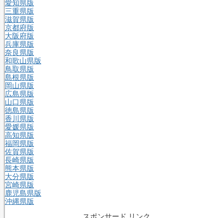
愛知県版
三重県版
滋賀県版
京都府版
大阪府版
兵庫県版
奈良県版
和歌山県版
鳥取県版
島根県版
岡山県版
広島県版
山口県版
徳島県版
香川県版
愛媛県版
高知県版
福岡県版
佐賀県版
長崎県版
熊本県版
大分県版
宮崎県版
鹿児島県版
沖縄県版
スポンサード リンク